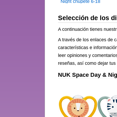
Night chupete 6-18
meses Calma al 95 %
Selección de los 
de los bebés
Chupetes de silicona
A continuación tienes nuest
sin BPA en forma de
A través de los enlaces de 
corazón Brilla en la
características e informació
oscuridad Estrellas 4
leer opiniones y comentario
unidades
reseñas, así como dejar tus
NUK Space Day & Nigh