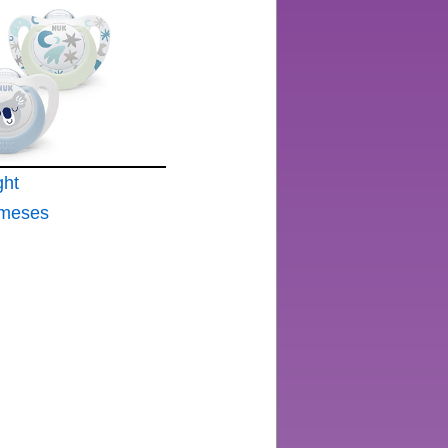
-6 meses
 que
 oscuridad
% de los
ido 4
ght
 meses
% de los
tes de
BPA Brilla
dad para
or la
e funda
des