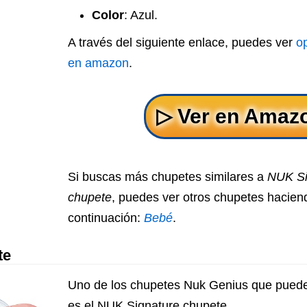
Color
: Azul.
A través del siguiente enlace, puedes ver
o
en amazon
.
Si buscas más chupetes similares a
NUK Si
chupete
, puedes ver otros chupetes haciend
continuación:
Bebé
.
te
Uno de los chupetes Nuk Genius que puede
es el NUK Signature chupete.