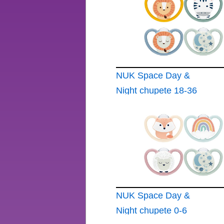
NUK Space Day &
Night chupete 18-36
meses Chupetes que
brillan en la oscuridad
con ventilación
adicional para pieles
sensibles Silicona sin
BPA Cebra y león 4
unidades
NUK Space Day &
Night chupete 0-6