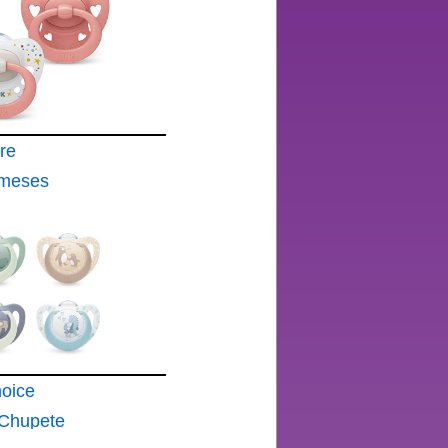
re
 meses
% de los
tes de
BPA en
razón
a
osas 2
hoice
 Chupete