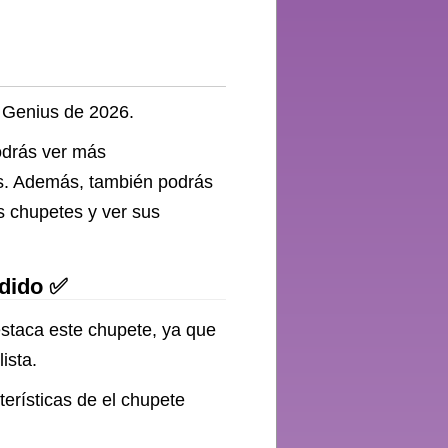
k Genius de 2026.
podrás ver más
des. Además, también podrás
s chupetes y ver sus
ndido ✅
staca este chupete, ya que
ista.
terísticas de el chupete