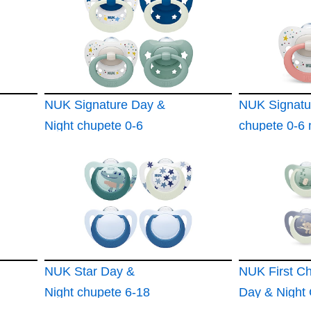
NUK Signature Day &
NUK Signatu
Night chupete 0-6
chupete 0-6
meses Calma al 95 %
Calma al 95
de los bebés
bebés Chupe
Chupetes de silicona
silicona sin 
sin BPA en forma de
forma de co
corazón Brilla en la
Incluye fund
oscuridad Estrellas 4
Corazones r
unidades
NUK Star Day &
unidades
NUK First C
Night chupete 6-18
Day & Night