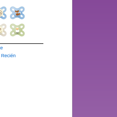
te
a Recién
 Meses