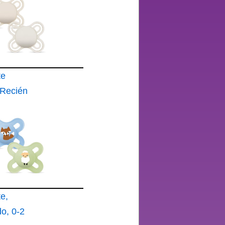
te
 Recién
 Meses
e,
o, 0-2