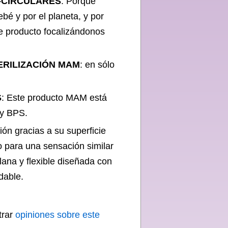
-CIRCULARES
: Porque
é y por el planeta, y por
e producto focalizándonos
ERILIZACIÓN MAM
: en sólo
S
: Este producto MAM está
 y BPS.
ón gracias a su superficie
 para una sensación similar
plana y flexible diseñada con
dable.
trar
opiniones sobre este