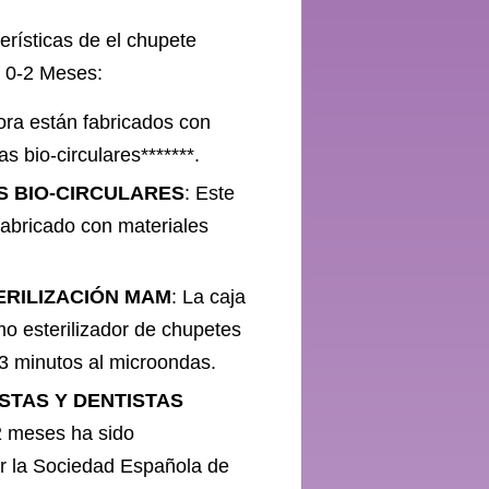
terísticas de el chupete
 0-2 Meses:
dora están fabricados con
s bio-circulares*******.
ES BIO-CIRCULARES
: Este
abricado con materiales
ERILIZACIÓN MAM
: La caja
mo esterilizador de chupetes
o 3 minutos al microondas.
TAS Y DENTISTAS
2 meses ha sido
or la Sociedad Española de