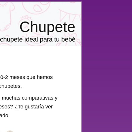
Chupete
chupete ideal para tu bebé
m 0-2 meses que hemos
 chupetes.
o muchas comparativas y
eses
? ¿Te gustaría ver
uado.