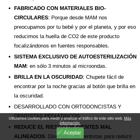
FABRICADO CON MATERIALES BIO-
CIRCULARES
: Porque desde MAM nos
preocupamos por tu bebé y por el planeta, y por eso
reducimos la huella de CO2 de este producto
focalizándonos en fuentes responsables.
SISTEMA EXCLUSIVO DE AUTOESTERILIZACIÓN
MAM
: en sólo 3 minutos al microondas.
BRILLA EN LA OSCURIDAD
: Chupete fácil de
encontrar por la noche gracias al botón que brilla en
la oscuridad.
DESARROLLADO CON ORTODONCISTAS Y
DENTISTAS PEDIÁTRICOS.
Utilizamos cookies para medir y analizar el tráfico de este sitio web.
Más
información.
REDUCE EL RIESGO DE DIENTES MAL
Aceptar
ALINEADOS
: Diseñado con dentistas para reducir