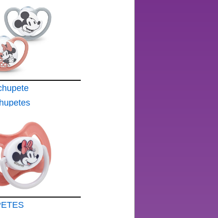
chupete
hupetes
ón
icona sin
Minnie
dades
PETES