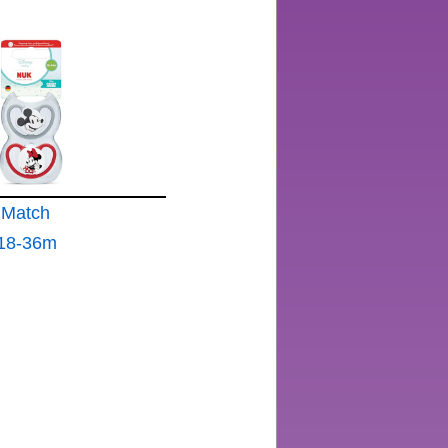
E
6 M CON
NIE
ART
 Match
 18-36m
 que
entilación
ritación
tación
los