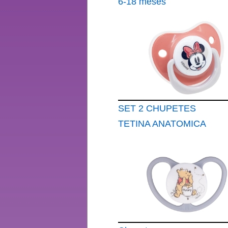
6-18 meses
Chupetes con
ventilación adicional
Silicona sin BPA
Disney Mickey Mouse
2 unidades
SET 2 CHUPETES
TETINA ANATOMICA
SILICONA 0 A 6 M
CON FUNDA MINNIE
MOUSE HEART
FULL