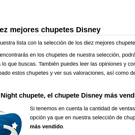
bebés** Disney
bebés** Dis
Winnie the Pooh 2
Ratona Minn
unidades
unidades
iez mejores chupetes Disney
uestra lista con la selección de los diez mejores chupet
 encontrarás en los chupetes de nuestra selección, podr
 a lo que buscas. También puedes leer las opiniones y c
bado estos chupetes y ver sus valoraciones, así como de
Night chupete, el chupete Disney más vend
Si tenemos en cuenta la cantidad de ventas
opción ya que en nuestra selección de chu
más vendido
.