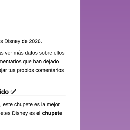
ney La
ie 2
es Disney de 2026.
ás ver más datos sobre ellos
omentarios que han dejado
jar tus propios comentarios
ido ✅
, este chupete es la mejor
petes Disney es
el chupete