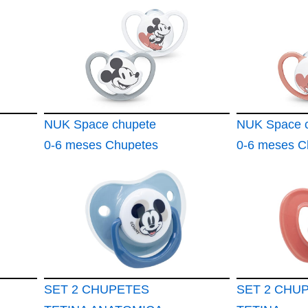
NUK Space chupete
NUK Space 
0-6 meses Chupetes
0-6 meses C
con ventilación
con ventilaci
adicional Silicona sin
adicional Sil
BPA Disney Mickey
BPA Disney 
Mouse 2 unidades
Mouse 2 uni
SET 2 CHUPETES
SET 2 CHU