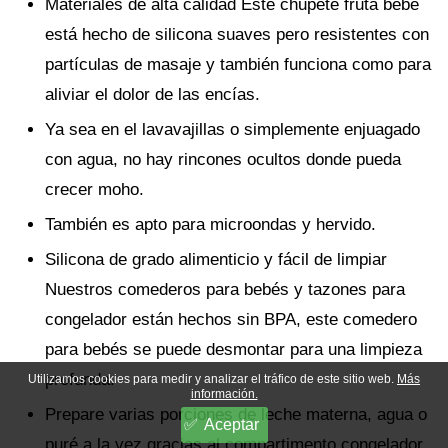
Materiales de alta calidad Este chupete fruta bebe
está hecho de silicona suaves pero resistentes con
partículas de masaje y también funciona como para
aliviar el dolor de las encías.
Ya sea en el lavavajillas o simplemente enjuagado
con agua, no hay rincones ocultos donde pueda
crecer moho.
También es apto para microondas y hervido.
Silicona de grado alimenticio y fácil de limpiar
Nuestros comederos para bebés y tazones para
congelador están hechos sin BPA, este comedero
para bebés se puede desmontar para una limpieza
profunda.
Utilizamos cookies para medir y analizar el tráfico de este sitio web.
Más
información.
Prepare varias porciones de leche materna, agua o
Aceptar
puré a la vez gracias al compartimento congelador